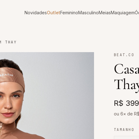
Novidades
Outlet
Feminino
Masculino
Meias
Maquiagem
Ó
M THAY
BEAT.CO
Cas
Tha
R$ 399
ou 6× de R
TAMANHO