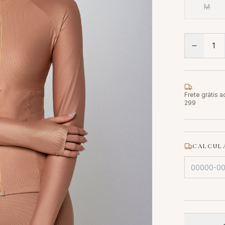
M
1
Frete grátis 
299
CALCULA