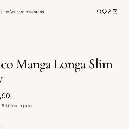
culos
Acessórios
Marcas
aco Manga Longa Slim
y
,90
$
66,65
sem juros