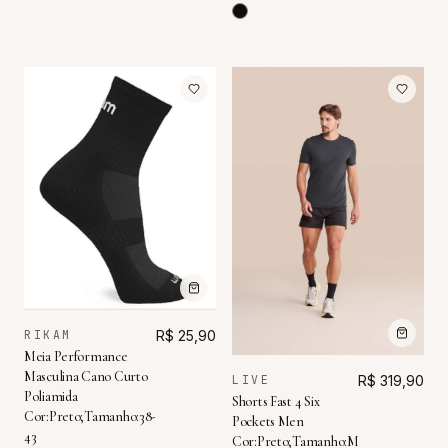
RIKAM
R$ 25,90
Meia Performance
Masculina Cano Curto
LIVE
R$ 319,90
Poliamida
Shorts Fast 4 Six
Cor:Preto;Tamanho:38-
Pockets Men
43
Cor:Preto;Tamanho:M