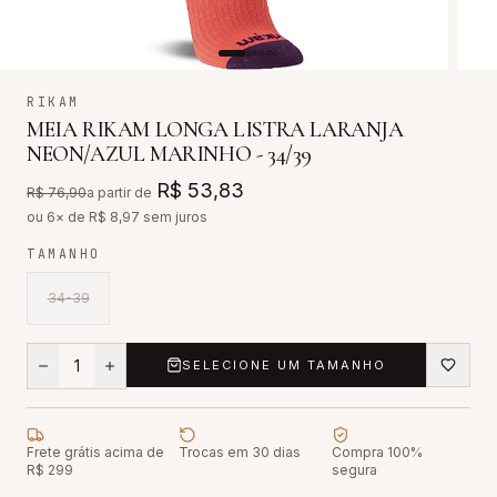
RIKAM
MEIA RIKAM LONGA LISTRA LARANJA
NEON/AZUL MARINHO - 34/39
R$ 53,83
R$ 76,90
a partir de
ou 6× de R$
8,97
sem juros
TAMANHO
34-39
1
SELECIONE UM TAMANHO
Frete grátis acima de
Trocas em 30 dias
Compra 100%
R$ 299
segura