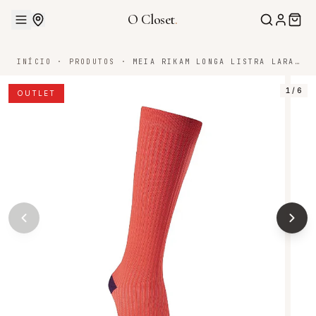
O Closet
.
INÍCIO
·
PRODUTOS
·
MEIA RIKAM LONGA LISTRA LARANJA NEON/AZUL MARINHO - 34/39
1
/
6
OUTLET