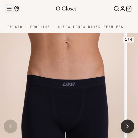
O Closet
.
INÍCIO
·
PRODUTOS
·
CUECA LONGA BOXER SEAMLESS
1
/
4