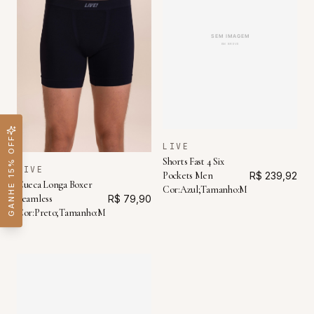
GANHE 15% OFF
LIVE
Shorts Fast 4 Six
LIVE
Pockets Men
R$ 239,92
Cueca Longa Boxer
Cor:Azul;Tamanho:M
Seamless
R$ 79,90
Cor:Preto;Tamanho:M