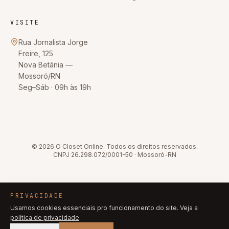
VISITE
Rua Jornalista Jorge
Freire, 125
Nova Betânia
—
Mossoró
/
RN
Seg–Sáb · 09h às 19h
© 2026
O Closet Online
. Todos os direitos reservados.
CNPJ
26.298.072/0001-50
·
Mossoró
-
RN
PRIVACIDADE
Usamos cookies essenciais pro funcionamento do site. Veja a
política de privacidade
.