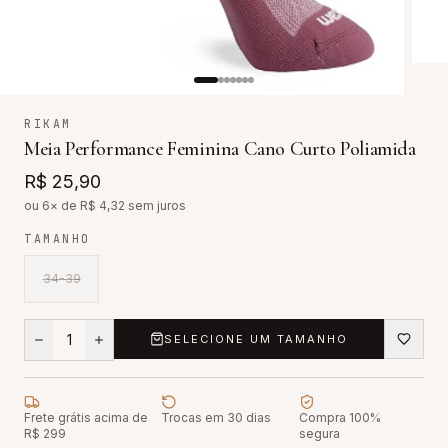
RIKAM
Meia Performance Feminina Cano Curto Poliamida
R$ 25,90
ou 6× de R$
4,32
sem juros
TAMANHO
34-39
1
SELECIONE UM TAMANHO
Frete grátis acima de
Trocas em 30 dias
Compra 100%
R$ 299
segura