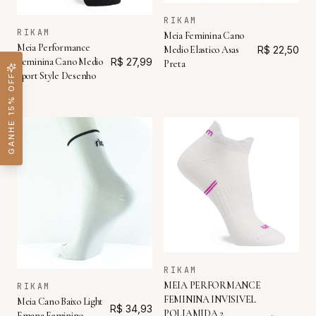
RIKAM
RIKAM
Meia Feminina Cano
Meia Performance
Medio Elastico Asas
R$ 22,50
Feminina Cano Medio
R$ 27,99
Preta
Sport Style Desenho
GANHE 15% OFF
RIKAM
MEIA PERFORMANCE
RIKAM
FEMININA INVISIVEL
Meia Cano Baixo Light
R$ 34,93
POLIAMIDA 2
Emana Feminino