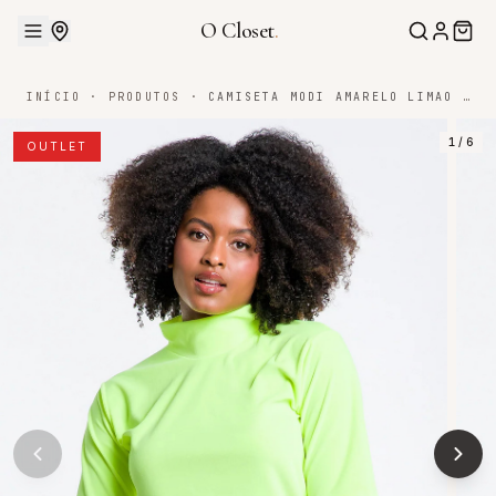
O Closet
.
INÍCIO
·
PRODUTOS
·
CAMISETA MODI AMARELO LIMAO P
1
/
6
OUTLET