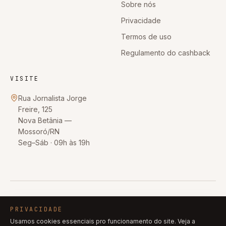
Sobre nós
Privacidade
Termos de uso
Regulamento do cashback
VISITE
Rua Jornalista Jorge
Freire, 125
Nova Betânia
—
Mossoró
/
RN
Seg–Sáb · 09h às 19h
© 2026
O Closet Online
. Todos os direitos reservados.
PRIVACIDADE
CNPJ
26.298.072/0001-50
·
Mossoró
-
RN
Usamos cookies essenciais pro funcionamento do site. Veja a