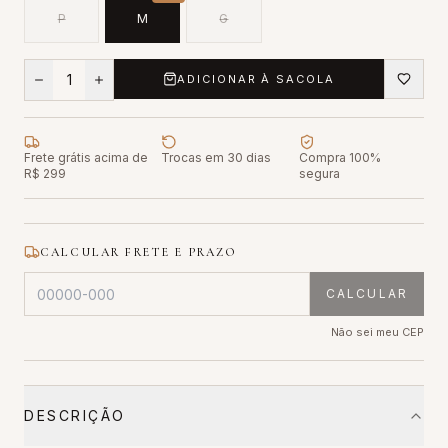
P
M
G
1
ADICIONAR À SACOLA
Frete grátis acima de
Trocas em 30 dias
Compra 100%
R$ 299
segura
CALCULAR FRETE E PRAZO
CALCULAR
Não sei meu CEP
DESCRIÇÃO