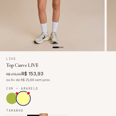
LIVE
Top Curve LIVE
R$ 153,93
R$ 219,90
ou 6× de R$
25,66
sem juros
COR
— AMARELO
TAMANHO
−
30
%