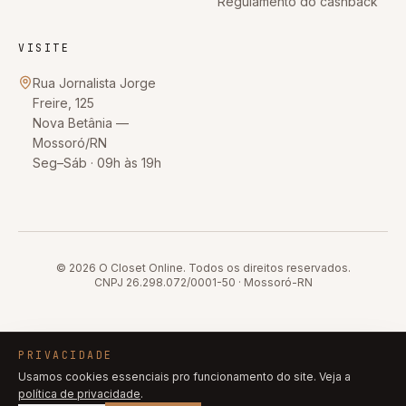
Regulamento do cashback
VISITE
Rua Jornalista Jorge
Freire, 125
Nova Betânia
—
Mossoró
/
RN
Seg–Sáb · 09h às 19h
© 2026
O Closet Online
. Todos os direitos reservados.
CNPJ
26.298.072/0001-50
·
Mossoró
-
RN
PRIVACIDADE
Usamos cookies essenciais pro funcionamento do site. Veja a
política de privacidade
.