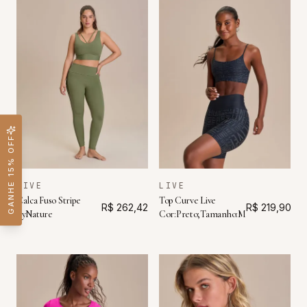
GANHE 15% OFF
LIVE
LIVE
Calca Fuso Stripe
Top Curve Live
R$ 262,42
R$ 219,90
ByNature
Cor:Preto;Tamanho:M