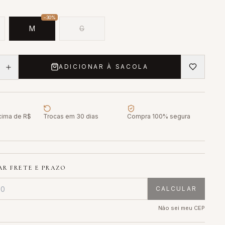
−
30
%
M
G
ADICIONAR À SACOLA
acima de R$
Trocas em 30 dias
Compra 100% segura
R FRETE E PRAZO
CALCULAR
Não sei meu CEP