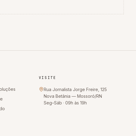
VISITE
oluções
Rua Jornalista Jorge Freire, 125
Nova Betânia
—
Mossoró
/
RN
te
Seg–Sáb · 09h às 19h
ido