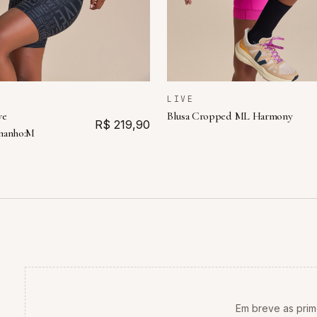
LIVE
ve
Blusa Cropped ML Harmony
R$ 219,90
manho:M
Em breve as prim