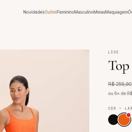
Novidades
Outlet
Feminino
Masculino
Meias
Maquiagem
Ó
LIVE
Top
R$ 259,90
ou 6× de R
COR
— LA