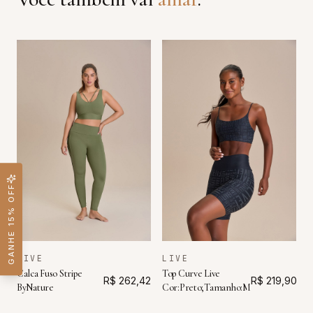
GANHE 15% OFF
LIVE
LIVE
Calca Fuso Stripe
Top Curve Live
R$ 262,42
R$ 219,90
ByNature
Cor:Preto;Tamanho:M