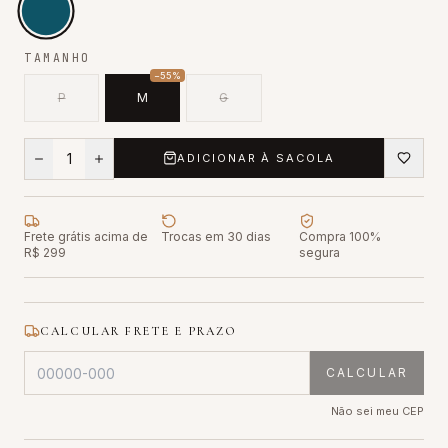
TAMANHO
−
55
%
P
M
G
1
ADICIONAR À SACOLA
Frete grátis acima de
Trocas em 30 dias
Compra 100%
R$ 299
segura
CALCULAR FRETE E PRAZO
CALCULAR
Não sei meu CEP