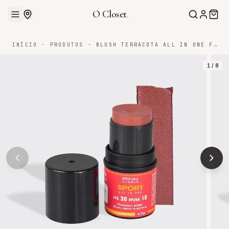
O Closet
.
INÍCIO
·
PRODUTOS
·
BLUSH TERRACOTA ALL IN ONE FPS30 FPUVA10 4,5G COR:TERRACOTA;TAMANHO:4,5G
1
/
8