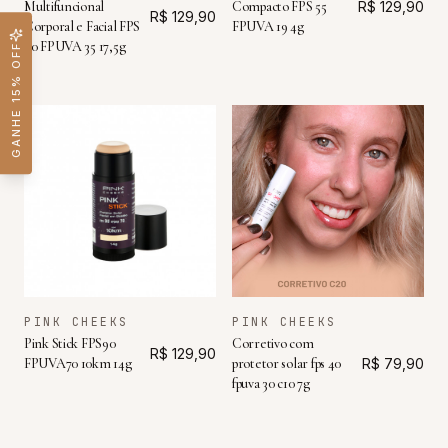
Multifuncional
Compacto FPS 55
R$ 129,90
R$ 129,90
Corporal e Facial FPS
FPUVA 19 4g
90 FPUVA 35 17,5g
GANHE 15% OFF
PINK CHEEKS
PINK CHEEKS
Pink Stick FPS90
Corretivo com
R$ 129,90
FPUVA70 10km 14g
protetor solar fps 40
R$ 79,90
fpuva 30 c10 7g