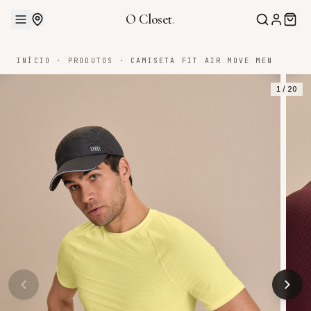
O Closet
.
INÍCIO
·
PRODUTOS
·
CAMISETA FIT AIR MOVE MEN
1
/
20