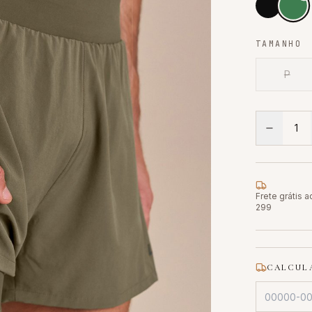
TAMANHO
P
1
Frete grátis 
299
CALCULA