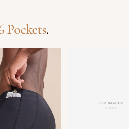
6 Pockets
.