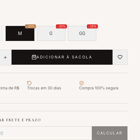
−
25
%
−
25
%
−
25
%
M
G
GG
ADICIONAR À SACOLA
acima de R$
Trocas em 30 dias
Compra 100% segura
R FRETE E PRAZO
CALCULAR