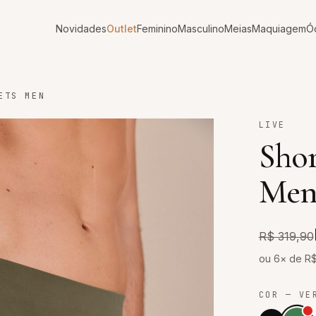
Novidades
Outlet
Feminino
Masculino
Meias
Maquiagem
Ó
ETS MEN
LIVE
Shor
Me
R$ 319,90
ou 6× de R
COR
— VE