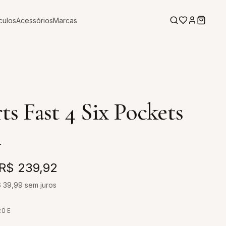
culos
Acessórios
Marcas
ts Fast 4 Six Pockets
n
R$ 239,92
$
39,99
sem juros
RDE