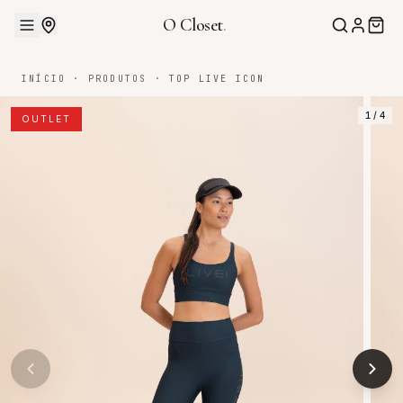
O Closet
.
INÍCIO
·
PRODUTOS
·
TOP LIVE ICON
1
/
4
OUTLET