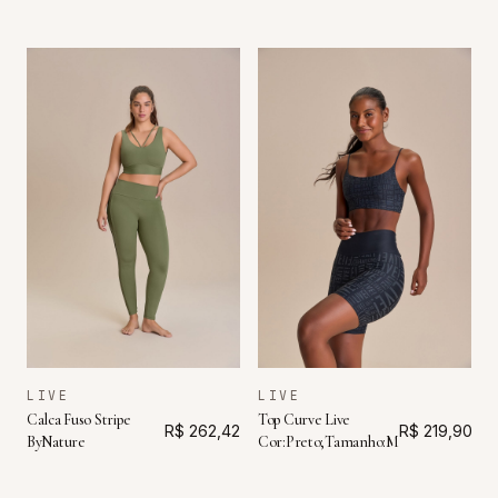
LIVE
LIVE
Calca Fuso Stripe
Top Curve Live
R$ 262,42
R$ 219,90
ByNature
Cor:Preto;Tamanho:M