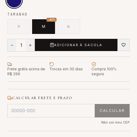
TAMANHO
−
40
%
P
M
G
1
ADICIONAR À SACOLA
Frete grátis acima de
Trocas em 30 dias
Compra 100%
R$ 299
segura
CALCULAR FRETE E PRAZO
CALCULAR
Não sei meu CEP