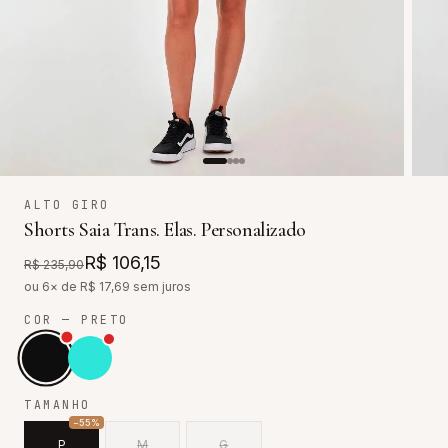
ALTO GIRO
Shorts Saia Trans. Elas. Personalizado
R$ 106,15
R$ 235,90
ou 6× de R$
17,69
sem juros
COR
— PRETO
TAMANHO
−
55
%
P
M
G