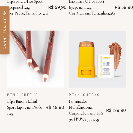
Lapis para Olhos Sport
Lapis para Olhos Sport
Eyepencil 1,2g
R$ 59,90
Eyepencil 1,2g
R$ 59,90
Cor:Preto;Tamanho:1,2G
Cor:Marrom;Tamanho:1,2G
GANHE 15% OFF
PINK CHEEKS
PINK CHEEKS
Lápis Batom Labial
Iluminador
Sport Lip Pencil Nude
R$ 49,90
Multifuncional
R$ 129,90
1,2g
Corporal e Facial FPS
90 FPUVA 35 17,5g