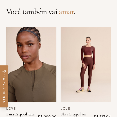
Você também vai
amar
.
GANHE 15% OFF
LIVE
LIVE
Blusa Cropped Race
Blusa Cropped Air
R$ 299,90
R$ 137,94