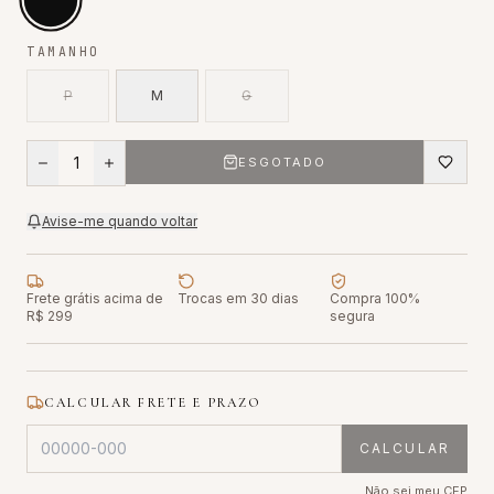
TAMANHO
P
M
G
1
ESGOTADO
Avise-me quando voltar
Frete grátis acima de
Trocas em 30 dias
Compra 100%
R$ 299
segura
CALCULAR FRETE E PRAZO
CALCULAR
Não sei meu CEP