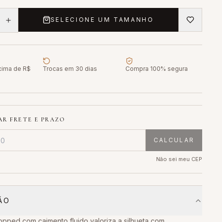
SELECIONE UM TAMANHO
acima de R$
Trocas em 30 dias
Compra 100% segura
R FRETE E PRAZO
CALCULAR
Não sei meu CEP
ÃO
opped com caimento fluido valoriza a silhueta com