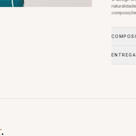
naturalidad
composições
COMPOSI
ENTREGA
r
.