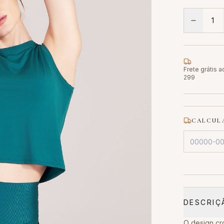
1
Frete grátis 
299
CALCULA
DESCRIÇ
O design cr