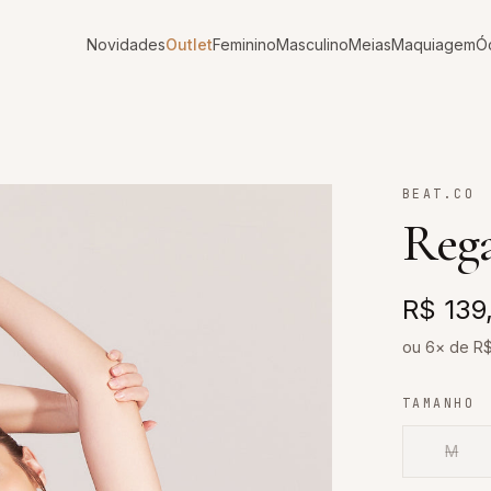
Novidades
Outlet
Feminino
Masculino
Meias
Maquiagem
Ó
BEAT.CO
Reg
R$ 139
ou 6× de R
TAMANHO
M