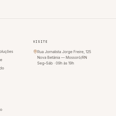
VISITE
oluções
Rua Jornalista Jorge Freire, 125
Nova Betânia
—
Mossoró
/
RN
te
Seg–Sáb · 09h às 19h
ido
so