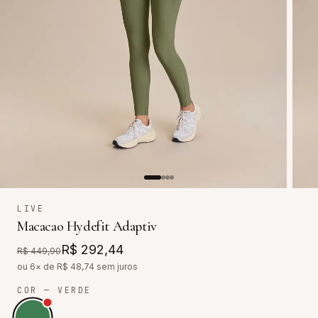
LIVE
Macacao Hydefit Adaptiv
R$ 292,44
R$ 449,90
ou 6× de R$
48,74
sem juros
COR
— VERDE