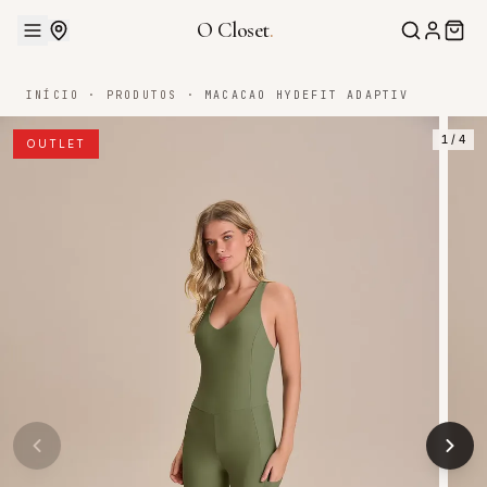
O Closet
.
INÍCIO
·
PRODUTOS
·
MACACAO HYDEFIT ADAPTIV
1
/
4
OUTLET