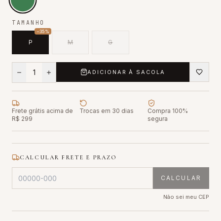
TAMANHO
−
35
%
P
M
G
1
ADICIONAR À SACOLA
Frete grátis acima de
Trocas em 30 dias
Compra 100%
R$ 299
segura
CALCULAR FRETE E PRAZO
CALCULAR
Não sei meu CEP