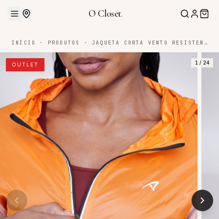
O Closet
.
INÍCIO
·
PRODUTOS
·
JAQUETA CORTA VENTO RESISTENTE A ÁGUA ABERTURA PARA RELÓGIO BREATH
1
/
24
OUTLET