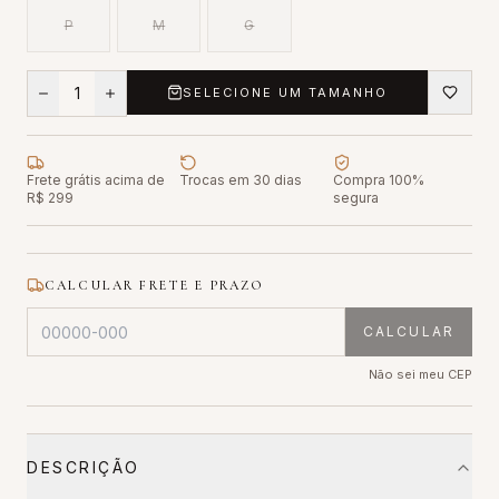
P
M
G
1
SELECIONE UM TAMANHO
Frete grátis acima de
Trocas em 30 dias
Compra 100%
R$ 299
segura
CALCULAR FRETE E PRAZO
CALCULAR
Não sei meu CEP
DESCRIÇÃO