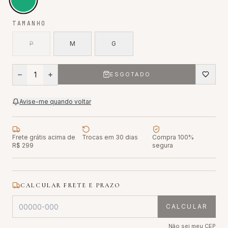
TAMANHO
P
M
G
1
ESGOTADO
Avise-me quando voltar
Frete grátis acima de
Trocas em 30 dias
Compra 100%
R$ 299
segura
CALCULAR FRETE E PRAZO
CALCULAR
Não sei meu CEP