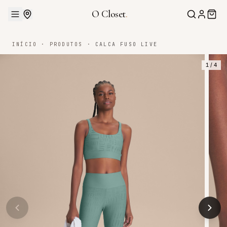
O Closet
.
INÍCIO
·
PRODUTOS
·
CALCA FUSO LIVE
1
/
4