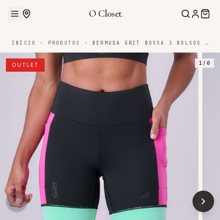
O Closet
.
INÍCIO
·
PRODUTOS
·
BERMUDA GRIT BOSSA 3 BOLSOS 18CM TRICOLOR
1
/
6
OUTLET