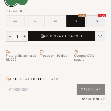
TAMANHO
−
50
%
−
50
%
PP
P
M
G
GG
1
ADICIONAR À SACOLA
Frete grátis acima de
Trocas em 30 dias
Compra 100%
R$ 299
segura
CALCULAR FRETE E PRAZO
CALCULAR
Não sei meu CEP