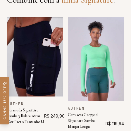
GANHE 15% OFF
AUTHEN
AUTHEN
Bermuda Signature
Camiseta Cropped
Samba 3 Bolsos 18cm
R$ 249,90
Signature Samba
Cor:Preto;Tamanho:M
R$ 119,94
Manga Longa