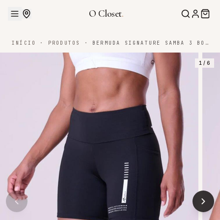
O Closet
.
INÍCIO
·
PRODUTOS
·
BERMUDA SIGNATURE SAMBA 3 BOLSOS 15CM
1
/
6