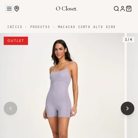
O Closet
.
INÍCIO
·
PRODUTOS
·
MACACAO CURTO ALTO GIRO
1
/
4
OUTLET