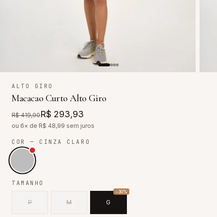
ALTO GIRO
Macacao Curto Alto Giro
R$ 293,93
R$ 419,90
ou 6× de R$
48,99
sem juros
COR
— CINZA CLARO
TAMANHO
−
30
%
P
M
G