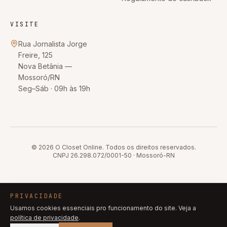
VISITE
Rua Jornalista Jorge
Freire, 125
Nova Betânia
—
Mossoró
/
RN
Seg–Sáb · 09h às 19h
© 2026
O Closet Online
. Todos os direitos reservados.
CNPJ
26.298.072/0001-50
·
Mossoró
-
RN
PRIVACIDADE
Usamos cookies essenciais pro funcionamento do site. Veja a
política de privacidade
.
R$ 419,90