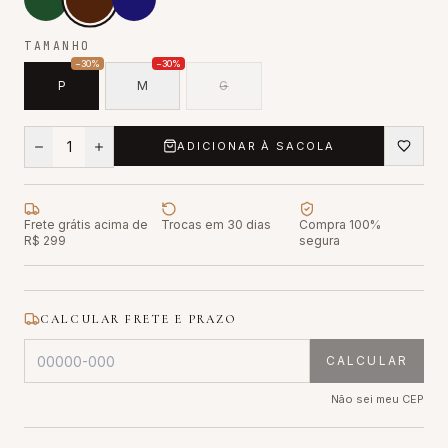
TAMANHO
−
30
%
−
30
%
P
M
G
1
ADICIONAR À SACOLA
Frete grátis acima de
Trocas em 30 dias
Compra 100%
R$ 299
segura
CALCULAR FRETE E PRAZO
CALCULAR
Não sei meu CEP