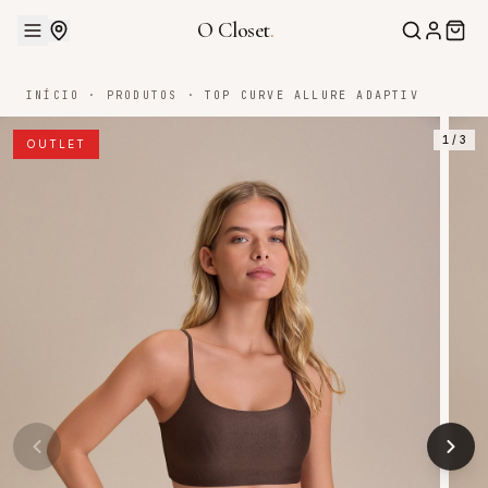
O Closet
.
INÍCIO
·
PRODUTOS
·
TOP CURVE ALLURE ADAPTIV
1
/
3
OUTLET