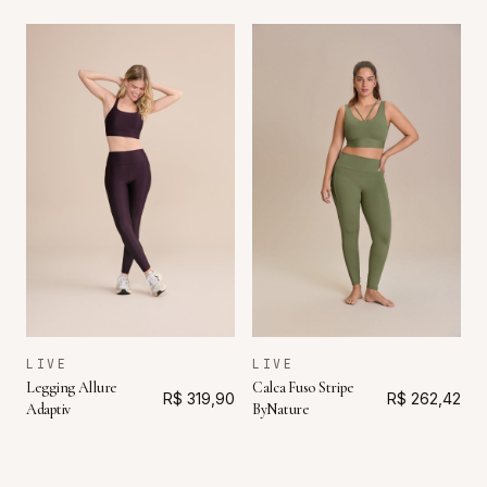
LIVE
LIVE
Legging Allure
Calca Fuso Stripe
R$ 319,90
R$ 262,42
Adaptiv
ByNature