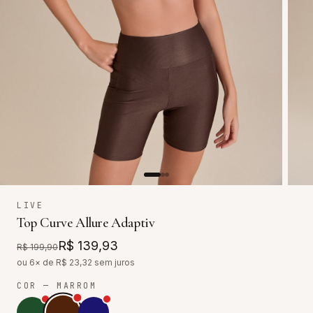
LIVE
Top Curve Allure Adaptiv
R$ 139,93
R$ 199,90
ou 6× de R$
23,32
sem juros
COR
— MARROM