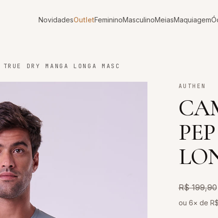
Novidades
Outlet
Feminino
Masculino
Meias
Maquiagem
Ó
 TRUE DRY MANGA LONGA MASC
AUTHEN
CAM
PEP
LO
R$ 199,90
ou 6× de R