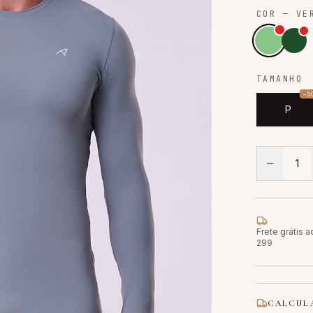
COR
— VER
TAMANHO
−
5
P
1
Frete grátis 
299
CALCULA