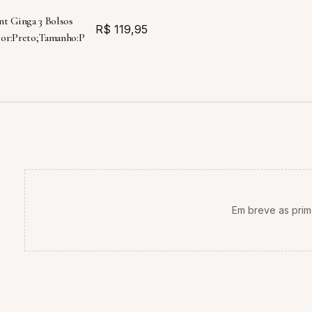
t Ginga 3 Bolsos
R$ 119,95
or:Preto;Tamanho:P
Em breve as prim