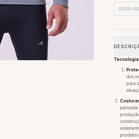
DESCRIÇ
Tecnologia
Prote
dos m
para q
situaç
Costuras
pensada 
produção
construç
aviament
produtos 