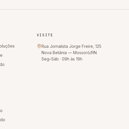
VISITE
oluções
Rua Jornalista Jorge Freire, 125
Nova Betânia
—
Mossoró
/
RN
te
Seg–Sáb · 09h às 19h
ido
so
 do