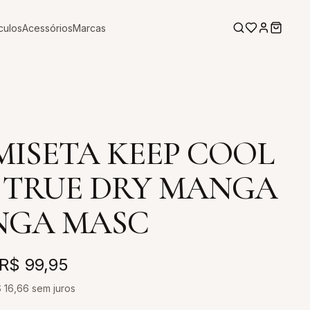
culos
Acessórios
Marcas
ISETA KEEP COOL
 TRUE DRY MANGA
NGA MASC
R$ 99,95
$
16,66
sem juros