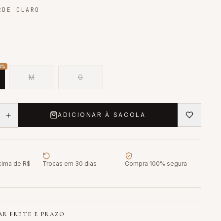
DE CLARO
0
%
M
G
ADICIONAR À SACOLA
acima de R$
Trocas em 30 dias
Compra 100% segura
R FRETE E PRAZO