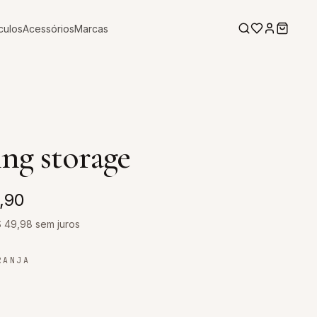
culos
Acessórios
Marcas
ing storage
,90
$
49,98
sem juros
RANJA