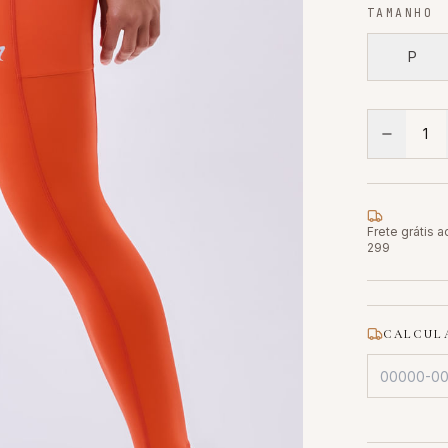
TAMANHO
P
1
Frete grátis 
299
CALCULA