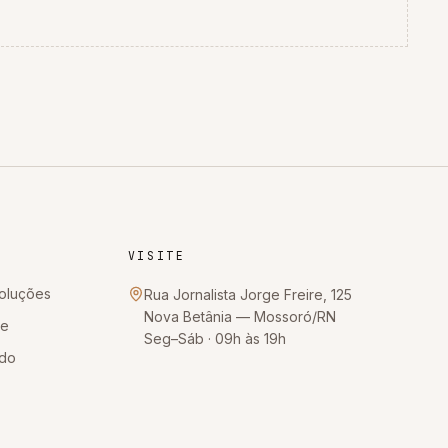
VISITE
oluções
Rua Jornalista Jorge Freire, 125
Nova Betânia
—
Mossoró
/
RN
te
Seg–Sáb · 09h às 19h
ido