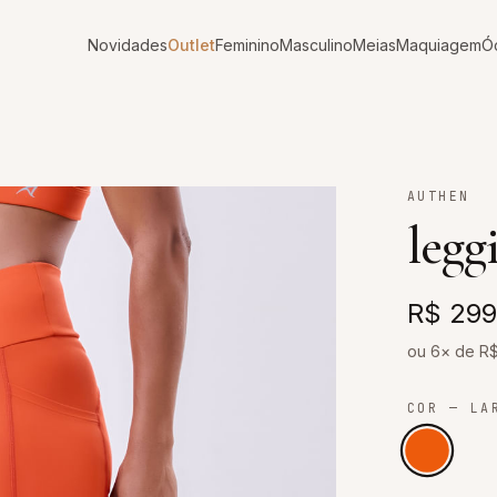
Novidades
Outlet
Feminino
Masculino
Meias
Maquiagem
Ó
AUTHEN
legg
R$ 299
ou 6× de R
COR
— LA