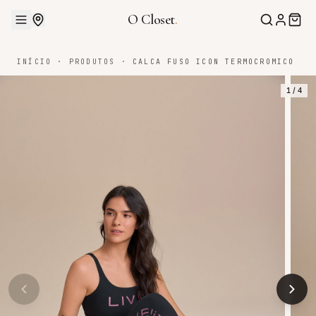
O Closet
.
INÍCIO
·
PRODUTOS
·
CALCA FUSO ICON TERMOCROMICO
1
/
4