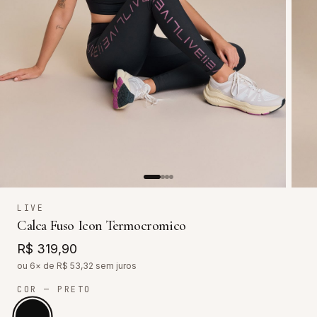
LIVE
Calca Fuso Icon Termocromico
R$ 319,90
ou 6× de R$
53,32
sem juros
COR
— PRETO