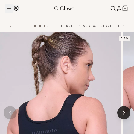
O Closet
.
INÍCIO
·
PRODUTOS
·
TOP GRIT BOSSA AJUSTAVEL 1 BOLSO RETO BLACKOUT
1
/
5