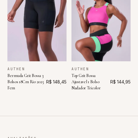
AUTHEN
AUTHEN
Bermuda Grit Bossa 3
Top Grit Bossa
Bolsos 18Cm Rio 2025
R$ 148,45
Ajustavel 1 Bolso
R$ 144,95
Fem
Nadador Tricolor